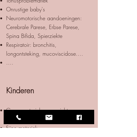
Tonusproblematiek
Onrustige baby's
Neuromotorische aandoeningen:
Cerebrale Parese, Erbse Parese,
Spina Bifida, Spierziekte
Respiratoir: bronchitis,
longontsteking, mucoviscidose....
....
Kinderen
Grove motoriek: evenwicht,
coördinatie, balvaardigheid
Fijne motoriek
Schrijfmotoriek